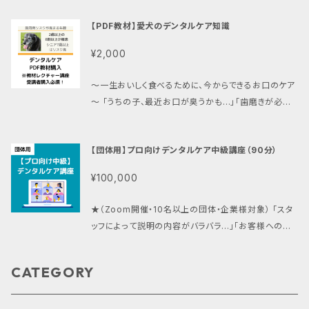
め ・これからデンタルケアメニューを導入したいトリマ
得られること - 飼い主様が納得し、行動に移したくなる
ー様・ペットショップスタッフ様 ・独学で学んできたが、
【PDF教材】愛犬のデンタルケア知識
「伝え方のコツ」がわかる - 現場ですぐに活かせる、一
一度プロの視点で基礎を整理したい方 ・飼い主様から
歩踏み込んだ専門知識を習得 - ペットの健康寿命を延
の「お家でどうすればいい？」という質問に、自信を持っ
¥2,000
ばすアドバイスができるようになり、サロンの信頼度が
て答えたい方 ▶内容・形式 形式： Zoomによるオンラ
アップ ▶こんな方におすすめ - トリマー、ドッグトレー
インレクチャー（マンツーマン形式） 時間： 約30分 特
～一生おいしく食べるために、今からできるお口のケア
ナー、動物病院スタッフなど - すでに基礎知識はある
典： デンタルケアPDF教材 ▶受講の流れ ・ご購入： 本
～ 「うちの子、最近お口が臭うかも…」「歯磨きが必要
が、より具体的な指導スキルを身につけたい方 - 「お口
ページからお手続きください。 ・教材送付＆日程調整：
なのはわかっているけれど、何から始めればいいの？」
のケア」をサロンの強みとして打ち出したい方 ▶内容・
ご購入後、24時間以内に教材（PDF）の送付と日程候
そんな不安を抱える飼い主様へ。2歳以上の犬の8割が
形式 - 形式：Zoomによるオンラインセミナー - 時間：
【団体用】プロ向けデンタルケア中級講座（90分）
補のご連絡を差し上げます。 ・当日： 教材をお手元に
抱えていると言われる歯周病リスクから愛犬を守るた
約1.5時間（質疑応答含む） - 特典：復習に便利な講座
ご用意いただき、Zoomにて受講スタート！
めの、基礎知識を1冊にまとめました。 ▶この教材で学
資料（PDF）付
¥100,000
べること ・なぜデンタルケアが必要なのか： お口の健
康が全身の病気や寿命にどう関わるか、その「本当の
★（Zoom開催・10名以上の団体・企業様対象） 「スタ
理由」がわかります。 ・正しい知識の習得： ネットの情
ッフによって説明の内容がバラバラ…」「お客様への具
報に振り回されない、プロが伝えるデンタルケアの基本
体的なアドバイスに自信が持てない」 そんなサロン・企
を網羅。 ・今日からできること： 歯磨きを嫌がる子にさ
業様へ。スタッフ全員が共通の高度な知識を持ち、自信
せないための考え方や、ステップアップのコツを解説。
CATEGORY
を持ってお客様に提案できる「選ばれるプロ集団」を目
▶こんな方におすすめ ・愛犬の健康寿命を延ばした
指しませんか？ ▶この講座をチームで受けるメリット ・
い、すべての飼い主様 ・歯磨きを始めたいけれど、具体
サービスの標準化： スタッフ全員が正しいデンタルケア