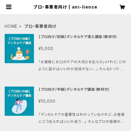
プロ・事業者向け | ani-lience
HOME
プロ・事業者向け
【プロ向け/初級】デンタルケア導入講座（教材付）
¥5,000
「お客様にお口のケアの大切さを伝えたいけれど、どの
ように話せばいいのか自信がない…」 そんなトリマー
様や動物関係者様のための、知識の土台を作る入門講
座です。 ▶この講座で得られること プロとしての基礎
【プロ向け/中級】デンタルケア講座（教材付）
知識： 2歳以上の8割が罹患すると言われる歯周病リ
スクなど、根拠を持って説明できるようになります。 ▶
¥10,000
すぐに使える教材： 付属のPDF教材を使って、受講後
すぐに学んだ内容を復習・実践できます。 「伝え方」の第
「デンタルケアの重要性はわかっているけれど、お客様
一歩： 難しい専門用語ではなく、飼い主様に伝わりやす
にどう伝えればいいか迷う…」 そんなプロの皆様のた
い言葉選びのヒントを学べます。 ▶こんな方におすす
めの、実践的なステップアップ講座です。 ▶この講座で