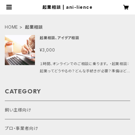
起業相談 | ani-lience
HOME
起業相談
起業相談、アイデア相談
¥3,000
１時間、オンラインでのご相談に乗ります。 ・起業相談：
起業ってどうやるの？どんな手続きが必要？準備はどう
すればいい？ご相談に乗ります。 ・アイデア壁打ち相
談：あなたのアイデアを壁打ちします。対話を通して方
CATEGORY
向性を一緒に見つけましょう。 ・ピッチ相談：自分のアイ
デアをプレゼンするときに使うプレゼン資料の添削、相
談に乗ります。 ・社内起業の相談：大企業の中での社内
飼い主様向け
起業、副業起業を経験した中で、あらゆる相談に乗れま
す。 まずは上記にピンときたらご相談下さい。
プロ・事業者向け