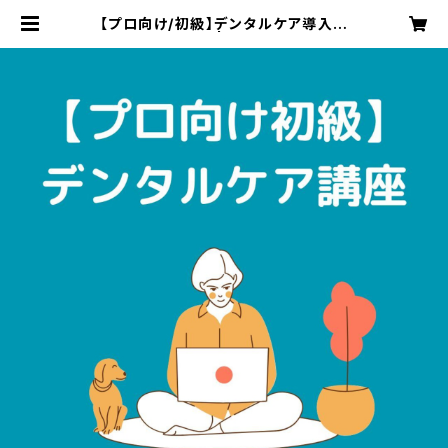
【プロ向け/初級】デンタルケア導入講
座（教材付） | ani-lience