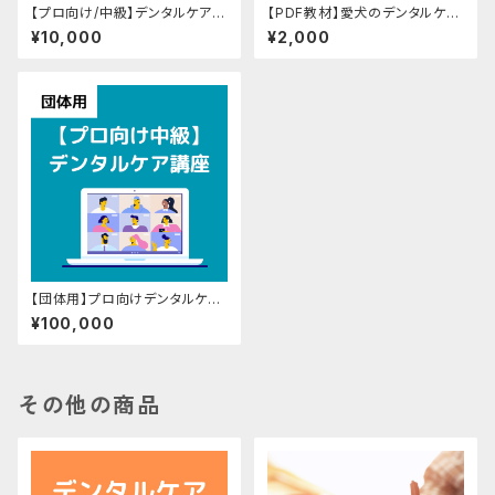
【プロ向け/中級】デンタルケア講
【PDF教材】愛犬のデンタルケア
座（教材付）
知識
¥10,000
¥2,000
【団体用】プロ向けデンタルケア
中級講座（90分）
¥100,000
その他の商品